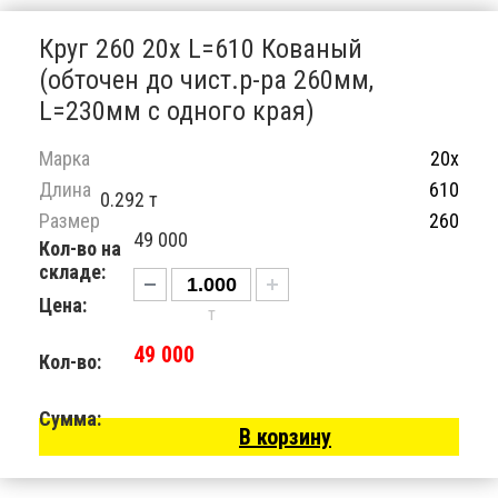
Круг 260 20х L=610 Кованый
(обточен до чист.р-ра 260мм,
L=230мм с одного края)
Марка
20х
Длина
610
0.292 т
Размер
260
49 000
Кол-во на
складе:
Цена:
т
49 000
Кол-во:
Сумма:
В корзину