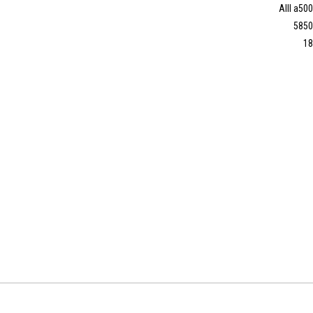
AIII a500
5850
18