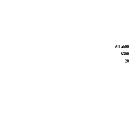
AIII a500
5300
28