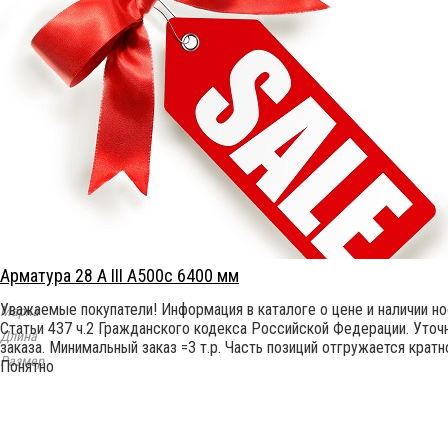
Арматура 28 А III А500с 6400 мм
Уважаемые покупатели! Информация в каталоге о цене и наличии н
Марка
Статьи 437 ч.2 Гражданского кодекса Российской Федерации. Уточн
Длина
заказа. Минимальный заказ =3 т.р. Часть позиций отгружается крат
Размер
Понятно